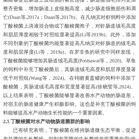
整齐密集，增加肠道上皮细胞高度，减少肠道细胞损伤和凋
亡(Duan等,2017a；Duan等,2017b)。在凡纳滨对虾饲料中添加
丁酸梭菌上清液混合物或丁酸梭菌孢子，对虾肠道绒毛高度
和肌层厚度相较于对照组显著提高(Li等2019b)。此外，添加
不同剂量的丁酸梭菌均能显著提高凡纳滨对虾肠道的绒毛高
度和肌层厚度(Li等，2019a)。在罗非鱼的研究中同样发现，
丁酸梭菌能够增加其肠道绒毛高度(Poolsawat等，2020)。草鱼
的饲料中补充丁酸梭菌后，其肠道绒毛高度和肌层厚度显著
优于对照组(Wang等，2024)。在钝吻黄盖鲽的饲料中添加丁
酸梭菌，其肠道绒毛高度和宽度显著提高(徐晓莹等,2024)。
以上结果表明，丁酸梭菌能够显著改善水产动物的肠道形，
对宿主的肠道健康产生积极影响。这也是补充丁酸梭菌的饲
料能够提高水产动物生长性能的一个重要因素。
2.5
丁酸梭菌对水产动物肠道菌群的影响
已有研究表明，丁酸梭菌在维持肠道微生态平衡，促进
有益菌的生长繁殖，抑制有害菌的生长繁殖发挥重要作用(徐