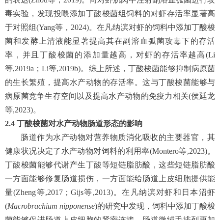
毒实验，发现投喂添加丁酸梭菌组饲料的对虾存活率显著高
于对照组(Yang等，2024)。在凡纳滨对虾的饲料中添加丁酸梭
菌和发酵上清液能显著提高其在副溶血弧菌攻毒下的存活
率，并且丁酸梭菌的添加量越高，对虾的存活率越高(Li
等,2019a；Li等,2019b)。综上所述，丁酸梭菌能够抑制病原菌
的生长繁殖，提高水产动物的存活率。这与丁酸梭菌能够与
病原菌竞争生存空间以及提高水产动物的免疫力相关(侯廷龙
等,2023)。
2.4
丁酸梭菌对水产动物肠道形态的影响
肠道作为水产动物对营养物质消化吸收的主要器官，其
健康状况决定了水产动物对饲料的利用率(Montero等,2023)。
丁酸梭菌能够代谢产生丁酸等短链脂肪酸，这些短链脂肪酸
一方面能够修复肠道损伤，一方面能给肠道上皮细胞提供能
量(Zheng等,2017；Gijs等,2013)。在凡纳滨对虾和日本沼虾
(
Macrobrachium nipponense
)的研究中发现，饲料中添加丁酸梭
菌能够促进肠道上皮细胞的紧密连接，肠道微绒毛排列更加