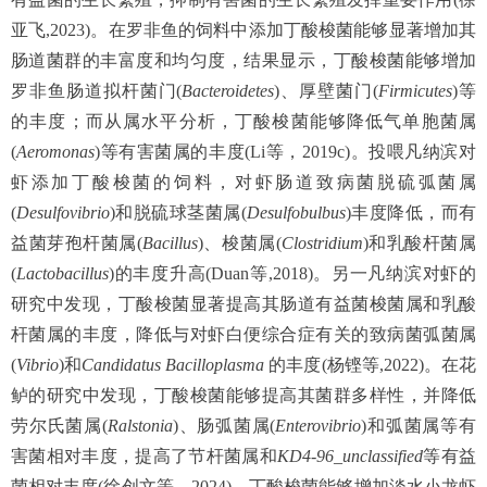
亚飞,2023)。在罗非鱼的饲料中添加丁酸梭菌能够显著增加其
肠道菌群的丰富度和均匀度，结果显示，丁酸梭菌能够增加
罗非鱼肠道拟杆菌门(
Bacteroidetes
)、厚壁菌门(
Firmicutes
)等
的丰度；而从属水平分析，丁酸梭菌能够降低气单胞菌属
(
Aeromonas
)等有害菌属的丰度(Li等，2019c)。投喂凡纳滨对
虾添加丁酸梭菌的饲料，对虾肠道致病菌脱硫弧菌属
(
Desulfovibrio
)和脱硫球茎菌属(
Desulfobulbus
)丰度降低，而有
益菌芽孢杆菌属(
Bacillus
)、梭菌属(
Clostridium
)和乳酸杆菌属
(
Lactobacillus
)的丰度升高(Duan等,2018)。另一凡纳滨对虾的
研究中发现，丁酸梭菌显著提高其肠道有益菌梭菌属和乳酸
杆菌属的丰度，降低与对虾白便综合症有关的致病菌弧菌属
(
Vibrio
)和
Candidatus Bacilloplasma
的丰度(杨铿等,2022)。在花
鲈的研究中发现，丁酸梭菌能够提高其菌群多样性，并降低
劳尔氏菌属(
Ralstonia
)、肠弧菌属(
Enterovibrio
)和弧菌属等有
害菌相对丰度，提高了节杆菌属和
KD4-96_unclassified
等有益
菌相对丰度(徐创文等，2024)。丁酸梭菌能够增加淡水小龙虾