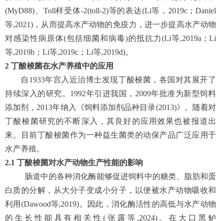
(MyD88)、Toll样受体-2(toll-2)等的表达(Li等，2019c；Daniel
等,2021)，从而提高水产动物的免疫力，进一步提高水产动物
对感染性病原体(包括细菌和病毒)的抵抗力(Li等,2019a；Li
等,2019b；Li等,2019c；Li等,2019d)。
2
丁酸梭菌在水产养殖中的应用
自1933年宫入近治博士发现丁酸梭菌，各国对其展开了
持续深入的研究。1992年引进我国，2009年批准为新型饲料
添加剂，2013年纳入《饲料添加剂品种目录(2013)》。随着对
丁酸梭菌研究的不断深入，其良好的应用效果也被报道出
来。目前丁酸梭菌作为一种益生菌类的动保产品广泛应用于
水产养殖。
2.1
丁酸梭菌对水产动物生产性能的影响
肠道中的各种消化酶能够促进饲料中的糖类、脂肪和蛋
白质的分解，从大分子变成小分子，以便被水产动物吸收和
利用(Dawood等,2019)。因此，消化酶活性的高低与水产动物
的生长性能具有相关性(张露等,2024)。在大口黑鲈