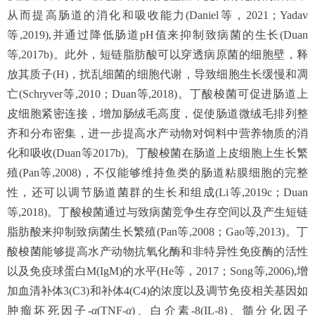
从而提高肠道的消化和吸收能力(Daniel等，2021；Yadav
等,2019),并通过降低肠道pH值来抑制致病菌的生长(Duan
等,2017b)。此外，短链脂肪酸可以穿透病原菌的细胞壁，释
放其质子(H)，扰乱细菌的细胞代谢，导致细胞生长缓慢和凋
亡(Schryver等,2010；Duan等,2018)。丁酸梭菌可促进肠道上
皮细胞紧密连接，增加肠绒毛高度，促使肠道微绒毛排列整
齐和分布密集，进一步提高水产动物对饲料中营养物质的消
化和吸收(Duan等2017b)。丁酸梭菌在肠道上皮细胞上生长繁
殖(Pan等,2008)，不仅能够维持鱼类的肠道粘膜细胞的完整
性，还可以调节肠道菌群的生长和组成(Li等,2019c；Duan
等,2018)。丁酸梭菌通过与致病菌竞争生存空间以及产生短链
脂肪酸来抑制致病菌生长繁殖(Pan等,2008；Gao等,2013)。丁
酸梭菌能够提高水产动物抗氧化酶和非特异性免疫酶的活性
以及免疫球蛋白M(IgM)的水平(He等，2017；Song等,2006),增
加血清补体3(C3)和补体4(C4)的浓度以及调节免疫相关基因如
肿瘤坏死因子-
α
(TNF-
α
)、白介素-8(IL-8)、髓分化因子