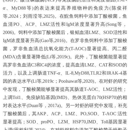
α
、MyD88等)的表达来提高养殖物种的免疫力(陈俊祥
等,2024；刘雨滢等,2025)。在鯢鱼饲料中添加丁酸梭菌，鱼
血清PO、ACP、LMZ活性和IgM浓度显著升高(Song等，
2006)。饲料中添加丁酸梭菌后，银鲳血清LMZ、SOD活性和
IgM浓度显著升高(Gao等,2016)。在罗非鱼饲料中添加丁酸梭
菌，罗非鱼血清总抗氧化能力(T-AOC)显著提高、丙二醛
(MDA)含量显著降低(Li等,2019c)。此外，丁酸梭菌能显著提
高罗非鱼血清C3和C4的浓度，提高血清LMZ、CAT和SOD的
活力，以及上调肠道TNF-
α
、IL-8,MyD88,TLR2和IRAK-4基
因的表达水平(Li等,2019c；Poolsawat等,2020)。在对虾的研究
中发现，丁酸梭菌能够显著提高其肠道T-AOC、LMZ活性；
上调Tol1、免疫缺陷基因(IMD)、热休克蛋白70(HSP70)的相
对表达水平(Duan等，2017a)。另一对虾的研究中发现，补充
丁酸梭菌后，其AKP、ACP、LMZ、PO,SOD、T-AOC 活性
显著提高；SOD、proPO、LZM、HSP70,IMD、Toll基因显著
上调(田相利等,2024)。在对虾饲料中添加丁酸梭菌干燥孢子