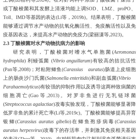
或丁酸梭菌和其发酵上清液均能上调SOD、LMZ、proPO、
Toll、IMD等基因的表达(Li等，2019b)。结果表明，丁酸梭菌
能够通过调节水产动物的抗氧化酶活性、免疫酶活性以及免
疫基因表达，来提高水产动物的免疫力(梁丽潇等,2023)。
2.3
丁酸梭菌对水产动物抗病力的影响
研究表明，丁酸梭菌对嗜水气单胞菌(
Aeromonas
hydrophila
) 利鳗弧菌 (
Vibrio anguillarum
)有较高的拮抗活性
(Pan等,2008)；对粘附鲫鱼(
Carassius auratus
)肠道上皮细胞
上的肠炎沙门氏菌(
Salmonella enteritidis
)和副血弧菌(
Vibrio
Parahaemolyticus
)有较强的抑制作用以及诱导这两种致病菌的
细胞凋亡(Gao等,2013)。对罗非鱼进行无乳链球菌
(
Streptococcus agalactiae
)攻毒实验发现，丁酸梭菌能够显著降
低罗非鱼的累计死亡率(Li等,2019c)。丁酸梭菌能够提高异育
银鲫(
Carassius auratus gibelio
)在鲫鱼孢疹病毒(
Carassius
auratus herpesvirus
)攻毒下的存活率，并刺激其免疫相关基因
的表达(Zhou等，2019)。向对虾肌肉中注射副溶血弧菌进行攻