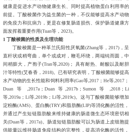
健康是促进水产动物健康生长、同时提高植物蛋白利用率的
前提。丁酸梭菌作为益生菌的一种，不仅能够提高水产动物
的免疫力和抗病力，更是在修复肠道损伤、保护肠道健康方
面发挥着重要作用(Tuan等，2023)。
1
丁酸梭菌的性质及生理功能
丁酸梭菌是一种革兰氏阳性厌氧菌(Zhang等，2017)，呈
直杆状或稍弯曲，单个或成对，鞭毛环绕，两端钝而圆，中
间稍膨大，产孢子(Tran等,2020)； 具有耐热、耐酸以及耐胆
汁等特性(艾春香，2018)。已有研究表明，丁酸梭菌能够提高
水产动物的生长性能和饲料利用率(Gao等,2017；He等,2017；
Duan 等 ,2017a；Duan 等,2017b；Sumon 等 ,2018；Li
等,2019a；Li等,2019b；Li等,2019c)。这与丁酸梭菌能够增加
淀粉酶(AMS)、蛋白酶(TRY)和脂肪酶(LIP)等消化酶的活性，
并通过产生短链脂肪酸来维持健康的肠道微生态环境密切相
关(Duan等，2017a)。肠道短链脂肪酸可以为肠道上皮细胞提
供能量以维持肠道免疫结构的完整性，提高消化酶的活性，