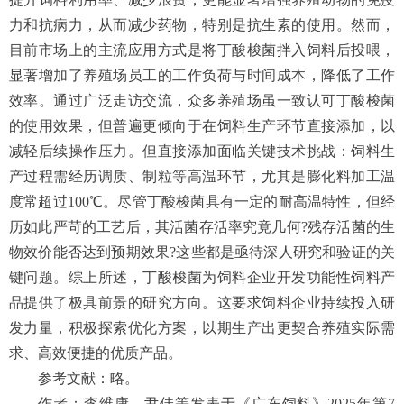
力和抗病力，从而减少药物，特别是抗生素的使用。然而，
目前市场上的主流应用方式是将丁酸梭菌拌入饲料后投喂，
显著增加了养殖场员工的工作负荷与时间成本，降低了工作
效率。通过广泛走访交流，众多养殖场虽一致认可丁酸梭菌
的使用效果，但普遍更倾向于在饲料生产环节直接添加，以
减轻后续操作压力。但直接添加面临关键技术挑战：饲料生
产过程需经历调质、制粒等高温环节，尤其是膨化料加工温
度常超过100℃。尽管丁酸梭菌具有一定的耐高温特性，但经
历如此严苛的工艺后，其活菌存活率究竟几何?残存活菌的生
物效价能否达到预期效果?这些都是亟待深人研究和验证的关
键问题。综上所述，丁酸梭菌为饲料企业开发功能性饲料产
品提供了极具前景的研究方向。这要求饲料企业持续投入研
发力量，积极探索优化方案，以期生产出更契合养殖实际需
求、高效便捷的优质产品。
参考文献：略。
作者：李维康，尹佳等发表于《广东饲料》2025年第7