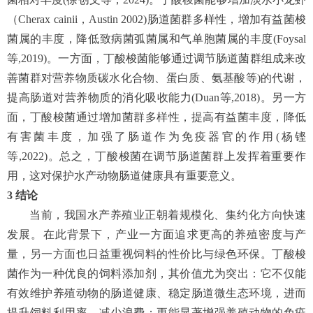
（Cherax cainii，Austin 2002)肠道菌群多样性，增加有益菌梭
菌属的丰度，降低致病菌弧菌属和气单胞菌属的丰度(Foysal
等,2019)。一方面，丁酸梭菌能够通过调节肠道菌群组成来改
善菌群对营养物质碳水化合物、蛋白质、氨基酸等)的代谢，
提高肠道对营养物质的消化吸收能力(Duan等,2018)。另一方
面，丁酸梭菌通过增加菌群多样性，提高有益菌丰度，降低
有害菌丰度，加强了肠道作为免疫器官的作用(杨铿
等,2022)。总之，丁酸梭菌在调节肠道菌群上发挥着重要作
用，这对保护水产动物肠道健康具有重要意义。
3
结论
当前，我国水产养殖业正朝着规模化、集约化方向快速
发展。在此背景下，产业一方面追求更高的养殖密度与产
量，另一方面也日益重视饲料的性价比与绿色环保。丁酸梭
菌作为一种优良的饲料添加剂，其价值尤为突出：它不仅能
有效维护养殖动物的肠道健康、稳定肠道微生态环境，进而
提升饲料利用率、减少浪费；更能显著增强养殖动物的免疫